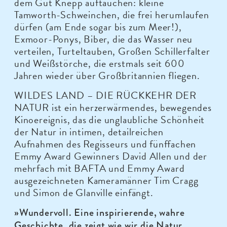
dem Gut Knepp auftauchen: kleine
Tamworth-Schweinchen, die frei herumlaufen
dürfen (am Ende sogar bis zum Meer!),
Exmoor-Ponys, Biber, die das Wasser neu
verteilen, Turteltauben, Großen Schillerfalter
und Weißstörche, die erstmals seit 600
Jahren wieder über Großbritannien fliegen.
WILDES LAND – DIE RÜCKKEHR DER
NATUR ist ein herzerwärmendes, bewegendes
Kinoereignis, das die unglaubliche Schönheit
der Natur in intimen, detailreichen
Aufnahmen des Regisseurs und fünffachen
Emmy Award Gewinners David Allen und der
mehrfach mit BAFTA und Emmy Award
ausgezeichneten Kameramänner Tim Cragg
und Simon de Glanville einfängt.
»Wundervoll. Eine inspirierende, wahre
Geschichte, die zeigt wie wir die Natur