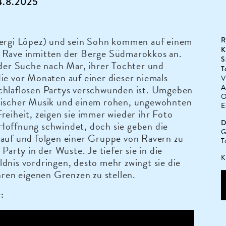
14.8.2025
Sergi López) und sein Sohn kommen auf einem
R
K
 Rave inmitten der Berge Südmarokkos an.
S
 der Suche nach Mar, ihrer Tochter und
T
ie vor Monaten auf einer dieser niemals
V
chlaflosen Partys verschwunden ist. Umgeben
A
O
nischer Musik und einem rohen, ungewohnten
E
reiheit, zeigen sie immer wieder ihr Foto
D
Hoffnung schwindet, doch sie geben die
G
 auf und folgen einer Gruppe von Ravern zu
T
 Party in der Wüste. Je tiefer sie in die
K
dnis vordringen, desto mehr zwingt sie die
ihren eigenen Grenzen zu stellen.
: