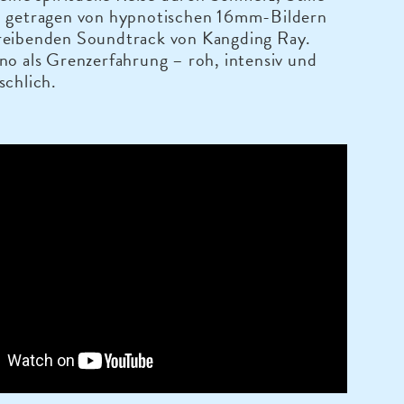
, getragen von hypnotischen 16mm-Bildern
reibenden Soundtrack von Kangding Ray.
no als Grenzerfahrung – roh, intensiv und
schlich.