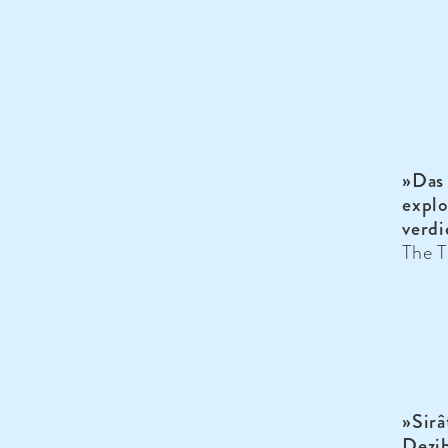
»Das 
explo
verdi
The 
»Sirâ
Dezib