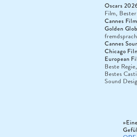
Oscars 202
Film, Beste
Cannes Film
Golden Glo
fremdsprach
Cannes Sou
Chicago Fil
European Fi
Beste Regie
Bestes Casti
Sound Desig
»
Ein
Gefü