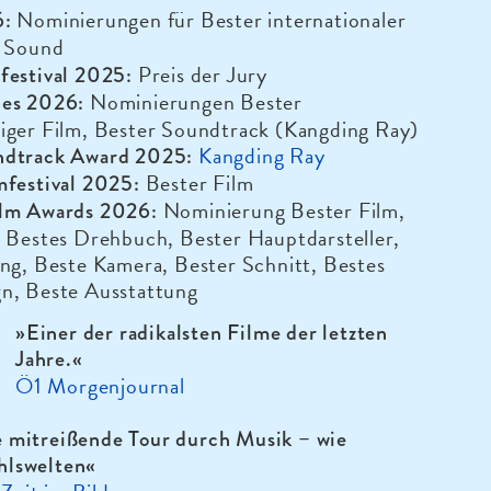
Nominierungen für Bester internationaler
6:
r Sound
Preis der Jury
festival 2025:
Nominierungen Bester
bes 2026:
iger Film, Bester Soundtrack (Kangding Ray)
Kangding Ray
ndtrack Award 2025:
Bester Film
mfestival 2025:
Nominierung Bester Film,
lm Awards 2026:
, Bestes Drehbuch, Bester Hauptdarsteller,
ng, Beste Kamera, Bester Schnitt, Bestes
n, Beste Ausstattung
»Einer der radikalsten Filme der letzten
Jahre.«
Ö1 Morgenjournal
e mitreißende Tour durch Musik – wie
hlswelten
«