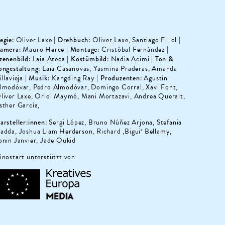
egie:
Oliver Laxe |
Drehbuch:
Oliver Laxe, Santiago Fillol |
amera:
Mauro Herce |
Montage:
Cristóbal Fernández |
zenenbild:
Laia Ateca |
Kostümbild:
Nadia Acimi |
Ton &
ongestaltung
:
Laia Casanovas, Yasmina Praderas, Amanda
illavieja |
Musik:
Kangding Ray |
Produzenten:
Agustín
lmodóvar, Pedro Almodóvar, Domingo Corral, Xavi Font,
liver Laxe, Oriol Maymó, Mani Mortazavi, Andrea Queralt,
sther García,
arsteller:innen:
Sergi López, Bruno Núñez Arjona, Stefania
adda, Joshua Liam Herderson, Richard ‚Bigui‘ Bellamy,
onin Janvier, Jade Oukid
inostart unterstützt von