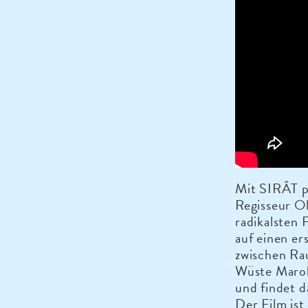
Mit SIRÂT pr
Regisseur Ol
radikalsten 
auf einen e
zwischen Ra
Wüste Marok
und findet d
Der Film ist