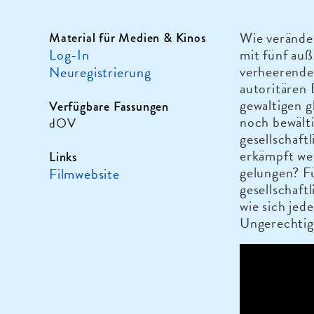
Wie verände
Material für Medien & Kinos
Log-In
mit fünf au
verheerende
Neuregistrierung
autoritären 
gewaltigen 
Verfügbare Fassungen
noch bewälti
dOV
gesellschaft
erkämpft wer
Links
gelungen? F
Filmwebsite
gesellschaf
wie sich jed
Ungerechtigk