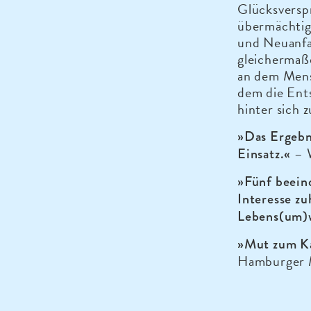
Glücksversp
übermächtig
und Neuanfa
gleichermaß
an dem Mens
dem die Ents
hinter sich 
»Das Ergebni
– W
Einsatz.«
»Fünf beein
Interesse zu
Lebens(um)
»Mut zum Ka
Hamburger 