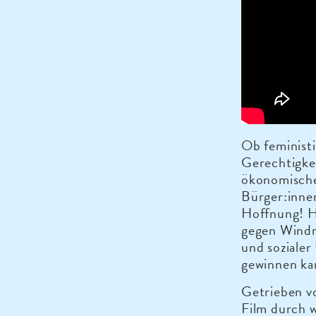
Ob feminist
Gerechtigkei
ökonomische
Bürger:innen
Hoffnung! Ho
gegen Windm
und soziale
gewinnen ka
Getrieben vo
Film durch w