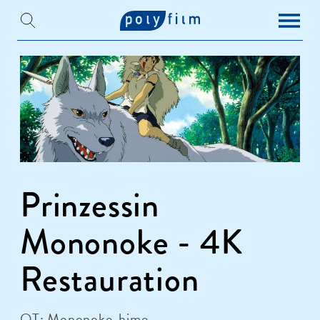
Prinzessin
Mononoke - 4K
Restauration
OT: Mononoke-hime