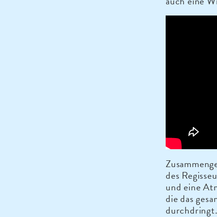
auch eine W
Zusammengeh
des Regisseu
und eine At
die das gesa
durchdringt.