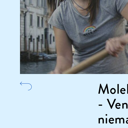
Mole
- Ven
niem