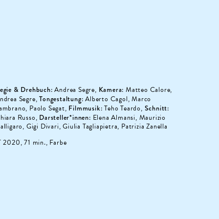
egie & Drehbuch:
Andrea Segre,
Kamera:
Matteo Calore,
ndrea Segre,
Tongestaltung:
Alberto Cagol, Marco
ambrano, Paolo Segat,
Filmmusik:
Teho Teardo,
Schnitt:
hiara Russo,
Darsteller*innen:
Elena Almansi, Maurizio
alligaro, Gigi Divari, Giulia Tagliapietra, Patrizia Zanella
T 2020, 71 min., Farbe