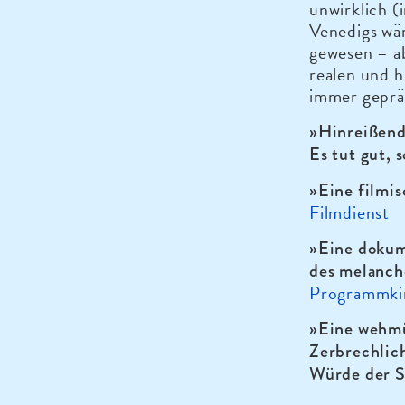
unwirklich (
Venedigs wär
gewesen – a
realen und h
immer gepräg
»Hinreißend 
Es tut gut, 
»Eine filmis
Filmdienst
»Eine dokume
des melanch
Programmki
»Eine wehmü
Zerbrechlich
Würde der S