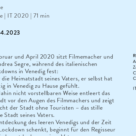
le
 | IT 2020 | 71 min
7.4.2023
bruar und April 2020 sitzt Filmemacher und
R
A
drea Segre, während des italienischen
Z
downs in Venedig fest:
C
 die Heimatstadt seines Vaters, er selbst hat
C
htig in Venedig zu Hause gefühlt.
I
 dahin nicht vorstellbaren Weise entleert das
adt vor den Augen des Filmmachers und zeigt
cht der Stadt ohne Touristen – das stille
e Stadt seines Vaters.
ntdeckung des leeren Venedigs und der Zeit
 Lockdown schenkt, beginnt für den Regisseur