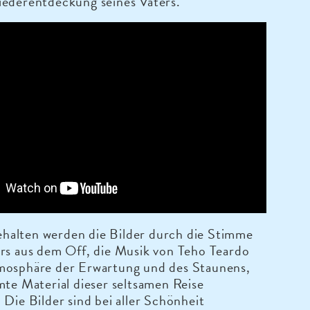
iederentdeckung seines Vaters.
alten werden die Bilder durch die Stimme
rs aus dem Off, die Musik von Teho Teardo
mosphäre der Erwartung und des Staunens,
mte Material dieser seltsamen Reise
 Die Bilder sind bei aller Schönheit