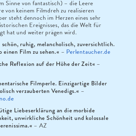
im Sinne von fantastisch) – die Leere
e von keinem Filmdreh zu realisieren
ber steht dennoch im Herzen eines sehr
istorischen Ereignisses, das die Welt für
t hat und weiter prägen wird.
schön, ruhig, melancholisch, zuversichtlich.
–
Perlentaucher.de
so einen Film zu sehen.«
–
che Reflexion auf der Höhe der Zeit«
ntarische Filmperle. Einzigartige Bilder
–
olisch verzauberten Venedigs.«
no.de
tige Liebeserklärung an die morbide
keit, unwirkliche Schönheit und kolossale
– AZ
erenissima.«