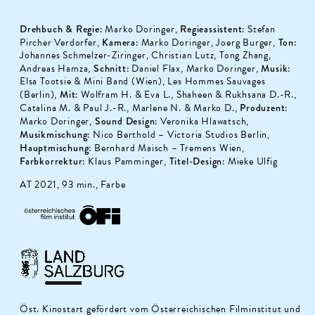
Drehbuch & Regie:
Marko Doringer,
Regieassistent:
Stefan
Pircher Verdorfer,
Kamera:
Marko Doringer, Joerg Burger,
Ton:
Johannes Schmelzer-Ziringer, Christian Lutz, Tong Zhang,
Andreas Hamza,
Schnitt:
Daniel Flax, Marko Doringer,
Musik:
Elsa Tootsie & Mini Band (Wien), Les Hommes Sauvages
(Berlin),
Mit:
Wolfram H. & Eva L., Shaheen & Rukhsana D.-R.,
Catalina M. & Paul J.-R., Marlene N. & Marko D.,
Produzent:
Marko Doringer,
Sound Design:
Veronika Hlawatsch,
Musikmischung:
Nico Berthold – Victoria Studios Berlin,
Hauptmischung:
Bernhard Maisch – Tremens Wien,
Farbkorrektur:
Klaus Pamminger,
Titel-Design:
Mieke Ulfig
AT 2021, 93 min., Farbe
Öst. Kinostart gefördert vom Österreichischen Filminstitut und