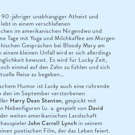
n 90-jähriger unabhängiger Atheist und
r lebt in einem verschlafenen
chen im amerikanischen Nirgendwo und
eine Tage mit Yoga und Milchkaffee am Morgen
phischen Gesprächen bei Bloody Mary am
einem kleinen Unfall wird er sich allerdings
nglichkeit bewusst. Es wird für Lucky Zeit,
och einmal auf den Zahn zu fühlen und sich
rituelle Reise zu begeben…
nischem Humor ist
Lucky
auch eine rührende
 den im September verstorbenen
ller
, gespickt mit
Harry Dean Stanton
n Nebenfiguren (u. a. gespielt von
David
 der weiten amerikanischen Landschaft
chauspieler
in seinem
John Carroll Lynch
inen poetischen Film, der das Leben feiert.