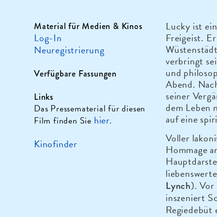
Lucky ist ei
Material für Medien & Kinos
Log-In
Freigeist. E
Wüstenstädt
Neuregistrierung
verbringt s
und philoso
Verfügbare Fassungen
Abend. Nach 
seiner Vergä
Links
dem Leben n
Das Pressematerial für diesen
auf eine spi
hier.
Film finden Sie
Voller lako
Kinofinder
Hommage an
Hauptdarste
liebenswerte
). Vor
Lynch
inszeniert S
Regiedebüt e