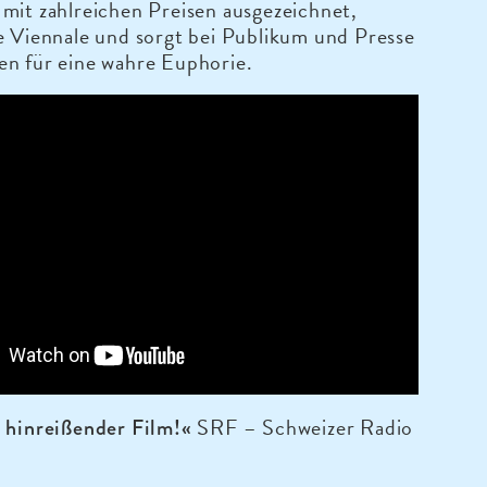
mit zahlreichen Preisen ausgezeichnet,
e Viennale und sorgt bei Publikum und Presse
en für eine wahre Euphorie.
SRF – Schweizer Radio
n hinreißender Film!«