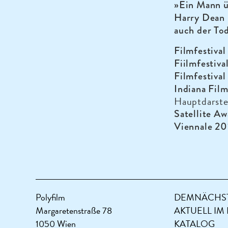
»Ein Mann ü
Harry Dean 
auch der To
Filmfestival
Fiilmfestiva
Filmfestival
Indiana Film
Hauptdarste
Satellite A
Viennale 20
Polyfilm
DEMNÄCHST
Margaretenstraße 78
AKTUELL IM
1050 Wien
KATALOG