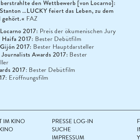
berstrahlte den Wettbewerb [von Locarno]:
Stanton …LUCKY feiert das Leben, zu dem
FAZ
d gehört.«
Preis der ökumenischen Jury
 Locarno 2017:
Bester Debütfilm
l Haifa 2017:
Bester Hauptdarsteller
 Gijón 2017:
Bester
 Journalists Awards 2017:
ller
: Bester Debütfilm
wards 2017
: Eröffnungsfilm
17
 IM KINO
PRESSE LOG-IN
 KINO
SUCHE
IMPRESSUM