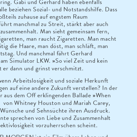
ing. Gabi und Gerhard haben ebenfalls
alle beziehen Sozial- und Notstandshilfe. Dass
roßteils zuhause auf engstem Raum
 führt manchmal zu Streit, stärkt aber auch
nzusammenhalt. Man sieht gemeinsam fern,
igaretten, man raucht Zigaretten. Man macht
itig die Haare, man döst, man schläft, man
rtstag. Und manchmal fährt Gerhard
 am Simulator LKW.
So viel Zeit und kein
»
gt er dann und grinst verschmitzt.
wenn Arbeitslosigkeit und soziale Herkunft
en auf eine andere Zukunft verstellen? In der
r aus dem Off erklingenden Ballade
When
»
von Whitney Houston und Mariah Carey,
«
e Wünsche und Sehnsüchte ihren Ausdruck.
te sprechen von Liebe und Zusammenhalt
ektivlosigkeit vorzuherrschen scheint.