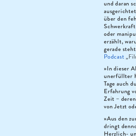
und daran sc
ausgerichte
über den feh
Schwerkraft
oder manipul
erzählt, war
gerade steh
Podcast
„Fil
»In dieser A
unerfüllter 
Tage auch d
Erfahrung vo
Zeit – deren
von Jetzt o
»Aus den zu
dringt denn
Herzlich- u