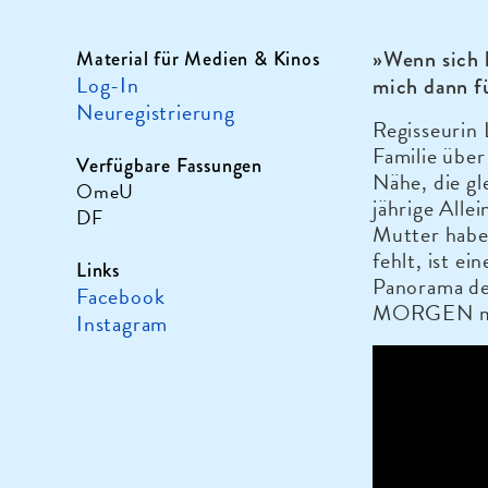
»Wenn sich k
Material für Medien & Kinos
Log-In
mich dann f
Neuregistrierung
Regisseurin 
Familie über
Verfügbare Fassungen
Nähe, die gl
OmeU
jährige Alle
DF
Mutter haben
fehlt, ist e
Links
Panorama d
Facebook
MORGEN meh
Instagram