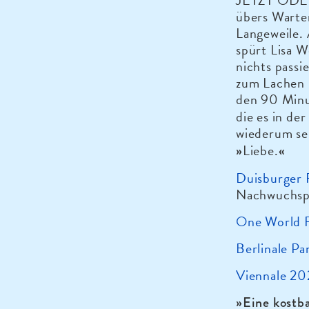
JETZT ODER
übers Warten
Langeweile. 
spürt Lisa W
nichts passi
zum Lachen 
den 90 Minu
die es in der
wiederum se
Liebe.
»
«
Duisburger 
Nachwuchsp
One World 
Berlinale P
Viennale 2
»Eine kostba