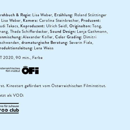
rehbuch & Regie:
Lisa Weber,
Erzählung:
Roland Stöttinger
 Lisa Weber,
Kamera:
Carolina Steinbrecher,
Produzent:
udi Takacs,
Koproduzent:
Ulrich Seidl,
Originalton:
Tong,
hang, Theda Schifferdecker,
Sound Design:
Lenja Gathmann,
onmischung:
Alexander Koller,
Color Grading:
Dimitri
schwanden,
dramaturgische Beratung:
Severin Fiala,
roduktionsleitung:
Lena Weiss
T 2020, 90 min., Farbe
st. Kinostart gefördert vom Österreichischen Filminstitut.
etzt als VOD: