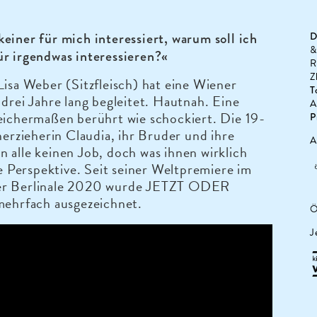
einer für mich interessiert, warum soll ich
D
&
ür irgendwas interessieren?«
R
Z
Lisa Weber (Sitzfleisch) hat eine Wiener
T
 drei Jahre lang begleitet. Hautnah. Eine
A
eichermaßen berührt wie schockiert. Die 19-
P
inerzieherin Claudia, ihr Bruder und ihre
A
 alle keinen Job, doch was ihnen wirklich
ine Perspektive. Seit seiner Weltpremiere im
er Berlinale 2020 wurde JETZT ODER
rfach ausgezeichnet.
Ö
J