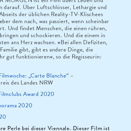
 MORGEN ist ein Film übers Leben und
 darauf. Über Luftschlösser, Lethargie und
Abseits der üblichen Reality-TV-Klischees
eber dem nach, was passiert, wenn scheinbar
ert. Und findet Menschen, die einen rühren,
bringen und schockieren. Und die einem in
ten ans Herz wachsen.
Bei allen Defiziten,
»
 Familie gibt, gibt es andere Dinge, die
hr gut funktionieren
, so die Regisseurin:
«
Filmwoche: „Carte Blanche“
–
reis des Landes NRW
Filmclubs Award 2020
anorama 2020
020
re Perle bei dieser Viennale. Dieser Film ist