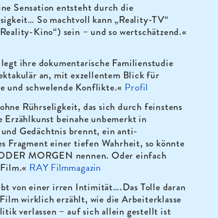
ine Sensation entsteht durch die
osigkeit… So machtvoll kann „Reality-TV“
Reality-Kino“) sein – und so wertschätzend.«
 legt ihre dokumentarische Familienstudie
ektakulär an, mit exzellentem Blick für
Profil
e und schwelende Konflikte.«
hne Rührseligkeit, das sich durch feinstens
te Erzählkunst beinahe unbemerkt in
 und Gedächtnis brennt, ein anti-
es Fragment einer tiefen Wahrheit, so könnte
 ODER MORGEN nennen. Oder einfach
RAY Filmmagazin
 Film.«
bt von einer irren Intimität….Das Tolle daran
 Film wirklich erzählt, wie die Arbeiterklasse
itik verlassen – auf sich allein gestellt ist