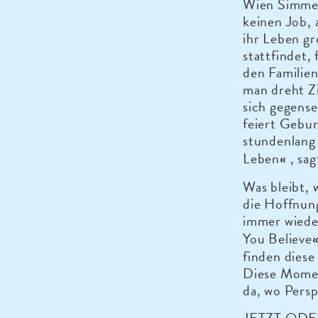
Wien Simmer
keinen Job, 
ihr Leben g
stattfindet,
den Familie
man dreht Z
sich gegense
feiert Gebu
stundenlang
Leben
, sa
«
Was bleibt, 
die Hoffnung
immer wiede
You Believe
finden dies
Diese Momen
da, wo Persp