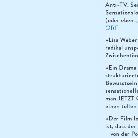
Anti-TV. Se
Sensationsl
(oder eben „
ORF
»Lisa Weber
radikal unsp
Zwischentön
»Ein Drama o
strukturier
Bewusstsein
sensationell
man JETZT
einen tollen
»Der Film le
ist, dass der
– von der Pol