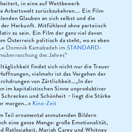
heitert, in eine auf Wettbewerb
te Arbeitswelt zurückzukehren…. Ein Film
lenden Glauben an sich selbst und die
 der Herkunft. Mitfühlend ohne parteiisch
ativ zu sein. Ein Film der ganz viel davon
um Österreich politisch da steht, wo es eben
Dominik Kamalzadeh im
STANDARD-
t.«
müberraschung des Jahres“
lltäglichkeit findet sich nicht nur die Trauer
Hoffnungen, vielmehr ist das Vergehen der
urchdrungen von Zärtlichkeit…„In der
n im kapitalistischen Sinne unproduktiver
 Schrecken und Schönheit – liegt die Stärke
Kino-Zeit
der morgen…«
m Teil ornamental anmutenden Bildern
och eine ganze Menge: große Emotionalität,
nd Ratlosigkeit, Mariah Carey und Whitney