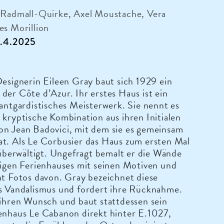
e Radmall-Quirke, Axel Moustache, Vera
es Morillion
11.4.2025
Designerin Eileen Gray baut sich 1929 ein
der Côte d’Azur. Ihr erstes Haus ist ein
vantgardistisches Meisterwerk. Sie nennt es
 kryptische Kombination aus ihren Initialen
on Jean Badovici, mit dem sie es gemeinsam
at. Als Le Corbusier das Haus zum ersten Mal
r überwältigt. Ungefragt bemalt er die Wände
tigen Ferienhauses mit seinen Motiven und
ht Fotos davon. Gray bezeichnet diese
ls Vandalismus und fordert ihre Rücknahme.
 ihren Wunsch und baut stattdessen sein
enhaus Le Cabanon direkt hinter E.1027,