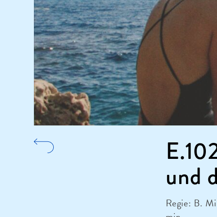
E.102
und 
Regie: B. M
min