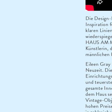
Die Design-
Inspiration 
klaren Lini
wiederspie
HAUS AM ME
Künstlerin, 
männlichen 
Eileen Gray 
Neuzeit. Di
Einrichtungs
und teuerste
gesamte Inne
dem Haus sei
Vintage-Obj
hohen Preis