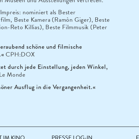
en Museen und Ausstellungen vertreten.
lmpreis: nominiert als Bester
ilm, Beste Kamera (Ramòn Giger), Beste
on-Reto Killias), Beste Filmmusik (Peter
eraubend schöne und filmische
CPH:DOX
.«
tet durch jede Einstellung, jeden Winkel,
Le Monde
öner Ausflug in die Vergangenheit.«
 IM KINO
PRESSE LOG-IN