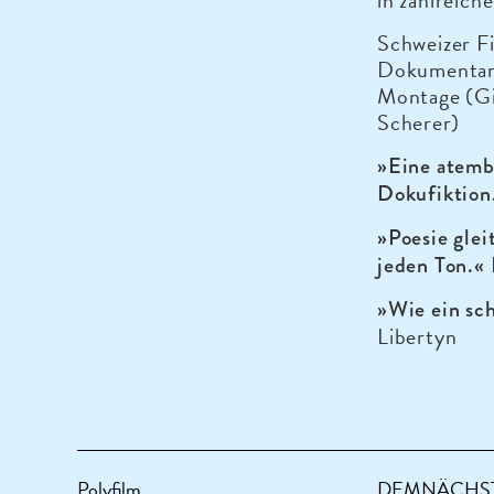
in zahlreich
Schweizer Fi
Dokumentarf
Montage (Gi
Scherer)
»Eine atemb
Dokufiktion
»Poesie glei
jeden Ton.«
»Wie ein sch
Libertyn
Polyfilm
DEMNÄCHST