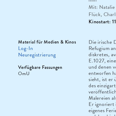
Mit: Natali
Flück, Charl
Kinostart: 
Die irische 
Material für Medien & Kinos
Log-In
Refugium an 
diskretes, a
Neuregistrierung
E.1027, eine
und denen v
Verfügbare Fassungen
entworfen h
OmU
sieht, ist e
des einzigar
veröffentlic
Malereien a
Er ignoriert
eigenes Feri