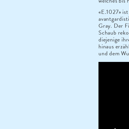
welches bis 
«E.1027» ist
avantgardist
Gray. Der F
Schaub reko
diejenige i
hinaus erzäh
und dem Wun