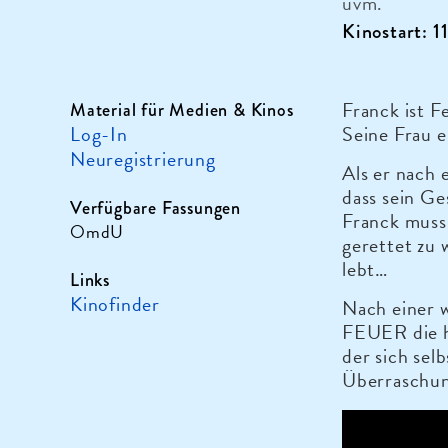
uvm.
Kinostart: 1
Franck ist F
Material für Medien & Kinos
Log-In
Seine Frau e
Neuregistrierung
Als er nach 
dass sein Ge
Verfügbare Fassungen
Franck muss 
OmdU
gerettet zu
lebt…
Links
Kinofinder
Nach einer
FEUER die h
der sich sel
Überraschun