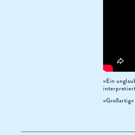
»Ein unglau
interpretier
»Großartig«