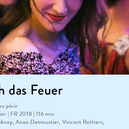
h das Feuer
ou périr
lier | FR 2018 | 116 min
Niney, Anaïs Demoustier, Vincent Rottiers,