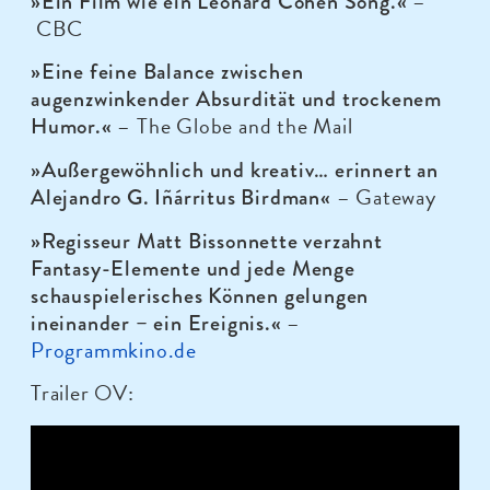
–
»Ein Film wie ein Leonard Cohen Song.«
CBC
»Eine feine Balance zwischen
augenzwinkender Absurdität und trockenem
– The Globe and the Mail
Humor.«
»Außergewöhnlich und kreativ… erinnert an
– Gateway
Alejandro G. Iñárritus Birdman«
»Regisseur Matt Bissonnette verzahnt
Fantasy-Elemente und jede Menge
schauspielerisches Können gelungen
–
ineinander – ein Ereignis.«
Programmkino.de
Trailer OV: