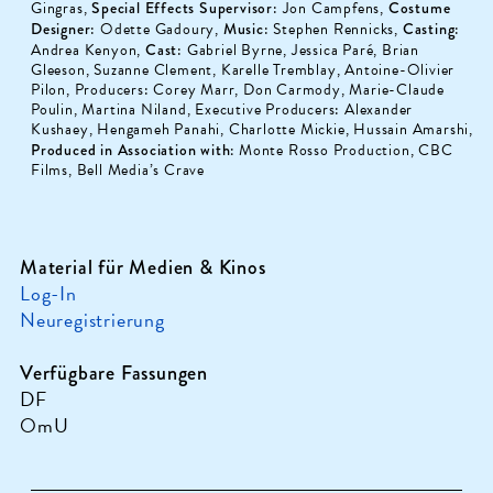
Gingras,
Special Effects Supervisor
: Jon Campfens,
Costume
Designer
: Odette Gadoury,
Music
: Stephen Rennicks,
Casting
:
Andrea Kenyon,
Cast
: Gabriel Byrne, Jessica Paré, Brian
Gleeson, Suzanne Clement, Karelle Tremblay, Antoine-Olivier
Pilon, Producers: Corey Marr, Don Carmody, Marie-Claude
Poulin, Martina Niland, Executive Producers: Alexander
Kushaey, Hengameh Panahi, Charlotte Mickie, Hussain Amarshi,
Produced in Association with:
Monte Rosso Production, CBC
Films, Bell Media’s Crave
Material für Medien & Kinos
Log-In
Neuregistrierung
Verfügbare Fassungen
DF
OmU