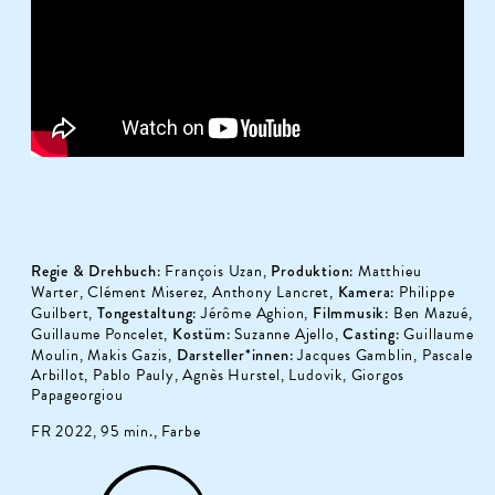
Regie & Drehbuch:
François Uzan,
Produktion:
Matthieu
Warter, Clément Miserez, Anthony Lancret,
Kamera:
Philippe
Guilbert,
Tongestaltung:
Jérôme Aghion,
Filmmusik:
Ben Mazué,
Guillaume Poncelet,
Kostüm:
Suzanne Ajello,
Casting:
Guillaume
Moulin, Makis Gazis,
Darsteller*innen:
Jacques Gamblin, Pascale
Arbillot, Pablo Pauly, Agnès Hurstel, Ludovik, Giorgos
Papageorgiou
FR 2022, 95 min., Farbe